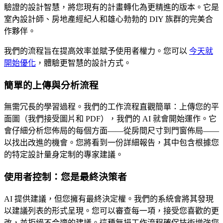
驗證的設計智慧，將您現有的計畫轉化為更精進的版本。它是
室內設計師、房地產經紀人和雄心勃勃的 DIY 族群的完美合
作夥伴。
我們的流程旨在提高效率並賦予使用者權力。您可以
今天就
開始優化
，體驗更智慧的設計方式。
簡單的上傳與分析流程
無需冗長的學習過程。我們的工作流程直觀簡單：上傳您的平
面圖（我們接受圖片和 PDF），我們的 AI 就會開始運作。它
會仔細分析您佈局的每個方面——從房間尺寸到門窗佈局——
以找出改進的機會。您將看到一份詳細報告，其中包含根據您
的特定設計量身定制的專家建議。
使用者控制：您是最終決策者
AI 提供建議，但您擁有最終決定權。我們的系統會將其發現
以建議列表的形式呈現。您可以審查每一項，接受您喜歡的更
改，並拒絕不合適的建議。這種無損工作流程確保技術增強您