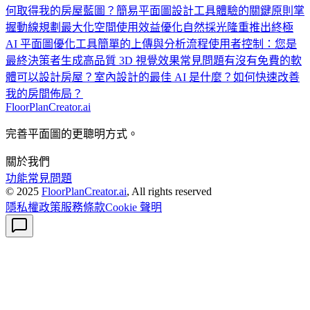
何取得我的房屋藍圖？
簡易平面圖設計工具體驗的關鍵原則
掌
握動線規劃
最大化空間使用效益
優化自然採光
隆重推出終極
AI 平面圖優化工具
簡單的上傳與分析流程
使用者控制：您是
最終決策者
生成高品質 3D 視覺效果
常見問題
有沒有免費的軟
體可以設計房屋？
室內設計的最佳 AI 是什麼？
如何快速改善
我的房間佈局？
FloorPlanCreator.ai
完善平面圖的更聰明方式。
關於我們
功能
常見問題
© 2025
FloorPlanCreator.ai
, All rights reserved
隱私權政策
服務條款
Cookie 聲明