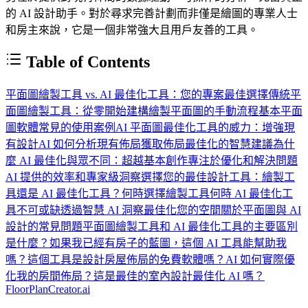
的 AI 設計助手。對於尋求完善計劃而非僅是繪圖的專業人士
和房主來說，它是一個非常強大且用戶友善的工具。
Table of Contents
平面圖繪製工具 vs. AI 最佳化工具：您的專案最佳選擇
傳統平
面圖繪製工具：從零開始建構
繪製平面圖的手動流程
基本平面
圖軟體常見的使用案例
AI 平面圖最佳化工具的威力：增強現
有設計
AI 如何分析現有佈局
獲取佈局最佳化的智慧建議
為什
麼 AI 最佳化與眾不同：超越基本創作
專注於優化和解決問題
AI 提供的效率和專家級洞察
選擇您的最佳設計工具：繪製工
具還是 AI 最佳化工具？
何時選擇繪製工具
何時 AI 最佳化工
具不可或缺
透過智慧 AI 洞察最佳化您的空間
關於平面圖與 AI
設計的常見問題
平面圖繪製工具和 AI 最佳化工具的主要區別
是什麼？
如果我已經有房子的藍圖，這個 AI 工具能幫助我
嗎？
這個工具是設計房屋佈局的免費軟體嗎？
AI 如何實際優
化我的房間佈局？
這是最佳的室內設計最佳化 AI 嗎？
FloorPlanCreator.ai