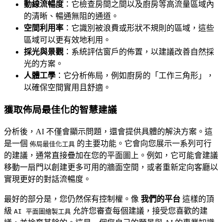
動線流暢度
：它檢查房間之間以及廚房等高流量區域內
的清晰、暢通無阻的通道。
空間利用率
：它識別被浪費或形狀不規則的區域，這些
區域可以更有效地利用。
採光與景觀
：系統評估窗戶的佈置，以建議改善自然採
光的方案。
人體工學
：它分析佈局，例如廚房的「工作三角形」，
以確保空間實用且舒適。
獲取佈局最佳化的智慧建議
分析後，AI 不僅會顯示問題，還會提供具體的解決方案。這
是一個
的主要功能。它會向您展示一系列可行
佈局最佳化工具
的建議，通常直接疊加在您的平面圖上。例如，它可能會建議
移動一扇門以創建更多可用的牆面空間，或者重新定向客廳以
實現更好的對話流暢度。
最好的部分是，您仍然保有控制權。像
我們的平台
這樣的頂
級
允許您審查每個建議，接受您喜歡的建
AI 平面圖繪製工具