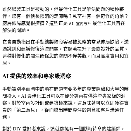
雖然繪製工具是被動的，但最佳化工具是解決問題的積極夥
伴。您有一個狹長陰暗的走廊嗎？臥室裡有一個奇怪的角落？
廚房佈局感覺很擁擠？這些正是
最佳化工具旨在
AI 室內設計
解決的問題。
它會自動指出在手動繪製階段容易被忽略的常見佈局缺陷。透
過識別和建議修復這些問題，它顯著提升了最終設計的品質。
這種對優化的關注確保您的空間不僅美觀，而且高度實用和宜
居。
AI 提供的效率和專家級洞察
手動識別平面圖中的潛在問題需要多年的專業經驗和大量的時
間投入。AI 最佳化工具可以在幾分鐘內提供這些專家級的洞
察。對於室內設計師或建築師來說，這意味著可以立即獲得寶
貴的「第二意見」，從而騰出時間專注於創意和客戶溝通任
務。
對於 DIY 愛好者來說，這就像擁有一個隨時待命的建築師，