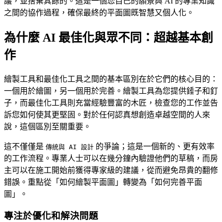
議，並捨棄其餘的。這是一個您自己的願景與 AI 的專業知識
之間的協作過程，確保最終的平面圖既智慧又個人化。
為什麼 AI 最佳化與眾不同：超越基本創
作
繪製工具和最佳化工具之間的基本區別在於它們的核心目的：
一個用於繪圖，另一個用於完善。繪製工具為您提供錘子和釘
子，而最佳化工具則充當經驗豐富的木匠，檢查您的工作並告
訴您如何使其更堅固。對於任何認真想創造卓越空間的人來
說，這個區別至關重要。
這不僅僅是
的爭論；這是一個新的、更有效率
傳統與 AI 設計
的工作流程。專業人士可以在幾分鐘內驗證他們的草稿，而房
主可以在施工開始前獲得專家級的建議，從而避免昂貴的翻修
錯誤。重點從「如何繪製平面圖」轉變為「如何完善平面
圖」。
專注於優化和解決問題