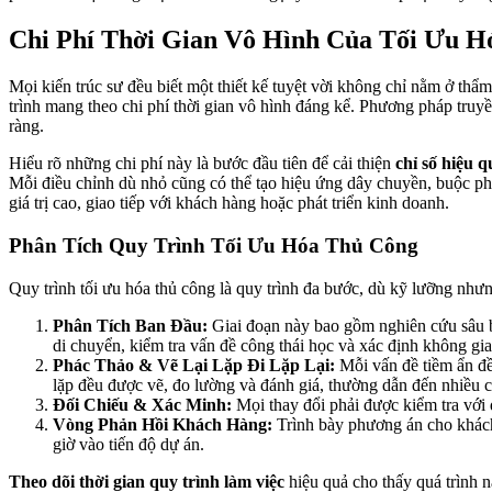
Chi Phí Thời Gian Vô Hình Của Tối Ưu 
Mọi kiến trúc sư đều biết một thiết kế tuyệt vời không chỉ nằm ở thẩ
trình mang theo chi phí thời gian vô hình đáng kể. Phương pháp truyề
ràng.
Hiểu rõ những chi phí này là bước đầu tiên để cải thiện
chỉ số hiệu q
Mỗi điều chỉnh dù nhỏ cũng có thể tạo hiệu ứng dây chuyền, buộc phả
giá trị cao, giao tiếp với khách hàng hoặc phát triển kinh doanh.
Phân Tích Quy Trình Tối Ưu Hóa Thủ Công
Quy trình tối ưu hóa thủ công là quy trình đa bước, dù kỹ lưỡng nhưn
Phân Tích Ban Đầu:
Giai đoạn này bao gồm nghiên cứu sâu bả
di chuyển, kiểm tra vấn đề công thái học và xác định không gia
Phác Thảo & Vẽ Lại Lặp Đi Lặp Lại:
Mỗi vấn đề tiềm ẩn đều
lặp đều được vẽ, đo lường và đánh giá, thường dẫn đến nhiều 
Đối Chiếu & Xác Minh:
Mọi thay đổi phải được kiểm tra với q
Vòng Phản Hồi Khách Hàng:
Trình bày phương án cho khách 
giờ vào tiến độ dự án.
Theo dõi thời gian quy trình làm việc
hiệu quả cho thấy quá trình n