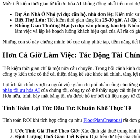
Mức tiết kiệm thời gian từ tối ưu hóa AI không đồng nhất trên mọi dự 
Dự Án Nhà Ở Nhỏ (ví dụ: căn hộ, nhà đơn lẻ):
Kiến trúc sư 
Biệt Thự Lớn:
Tiết kiệm thời gian tăng lên
25-30 giờ
. AI đặc 
Không Gian Thương Mại (ví dụ: văn phòng, bán lẻ):
Nhóm n
làm việc và lập kế hoạch luồng khách hiệu quả của AI rất có giá 
Những con số này chứng minh: bố cục càng phức tạp, tiềm năng tiết k
Hơn Cả Giờ Làm Việc: Tác Động Tài Chí
Tiết kiệm thời gian chỉ là một nửa câu chuyện. Trong bối cảnh kinh do
công ty kiến trúc có thể cải thiện đáng kể sức khỏe tài chính, tăng lợ
Lợi ích tài chính vượt ra ngoài việc giảm chi phí nhân công cho từ
pháp tối ưu hóa AI
của chúng tôi, công ty có thể thấy ngay cải thiện
Hơn nữa, trình bày mặt bằng tối ưu được hỗ trợ bởi dữ liệu ngay từ 
Tính Toán Lợi Tức Đầu Tư: Khuôn Khổ Thực Tế
Tính toán ROI khi tích hợp công cụ như
FloorPlanCreator.ai
rất đơn 
Ước Tính Giá Thuê Theo Giờ:
Xác định giá thuê trung bình t
Định Lượng Thời Gian Tiết Kiệm:
Dựa trên dữ liệu của chúng