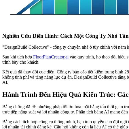
Nghiên Cứu Điển Hình: Cách Một Công Ty Nhỏ Tăn
"DesignBuild Collective" - công ty chuyên nhà ở tùy chỉnh với năm ki
Sau khi tích hợp
FloorPlanCreator.ai
vào quy trình, họ theo dõi hiệu s
trình bày cho khách.
Kết quả đã thay đổi cục diện. Công ty báo cáo tiết kiệm trung bình 
không tính phí và tăng năng lực dự án, DesignBuild Collective tăng
AI.
Hành Trình Đến Hiệu Quả Kiến Trúc: Các
Bằng chứng đã rõ: phương pháp tối ưu hóa mặt bằng tốn thời gian tru
trực tiếp năng suất và lợi nhuận công ty. Phân tích bằng AI mang đến 
Bằng cách tích hợp công cụ thông minh, bạn trao quyền cho đội ngũ t
lợi nhuận tài chính đáng kể. Câu hỏi không còn là liệu AI có thể giúp