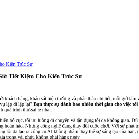
Cho Kiến Trúc Sư
Giờ Tiết Kiệm Cho Kiến Trúc Sư
i khách hàng, khảo sát hiện trường và phác thảo chi tiết, mỗi giờ làm 
vụ lặp đi lặp lại?
Bạn thực sự dành bao nhiêu thời gian cho việc tố
 quá trình thử-sai tẻ nhạt.
hiện bố cục, tối ưu luồng di chuyển và tận dụng tối đa không gian. Dù 
ằng hoàn hảo. Nhưng công nghệ đang thay đổi cuộc chơi. Với sự phát tri
úng tôi đã tạo ra công cụ AI không nhằm thay thế sự sáng tạo của bạn,
gia trong vài phút, không phải hàng ngày.