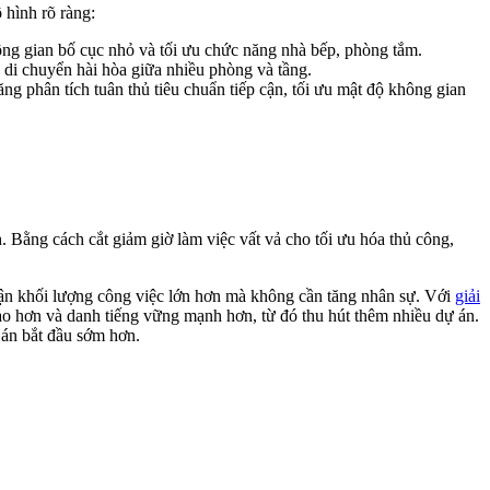
 hình rõ ràng:
không gian bố cục nhỏ và tối ưu chức năng nhà bếp, phòng tắm.
 di chuyển hài hòa giữa nhiều phòng và tầng.
ăng phân tích tuân thủ tiêu chuẩn tiếp cận, tối ưu mật độ không gian
h. Bằng cách cắt giảm giờ làm việc vất vả cho tối ưu hóa thủ công,
hận khối lượng công việc lớn hơn mà không cần tăng nhân sự. Với
giải
cao hơn và danh tiếng vững mạnh hơn, từ đó thu hút thêm nhiều dự án.
 án bắt đầu sớm hơn.