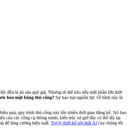
việc đều là tài sản quý giá. Nhưng sẽ thế nào nếu một phần lớn thời
i ưu hóa mặt bằng thủ công?
Sự hao hụt nguồn lực vô hình này là
hiệu quả, quy trình thủ công này tốn nhiều thời gian đáng kể. Nó bao
ển của các công cụ thông minh, kiến trúc sư giờ đây có thể lấy lại
 mà để tăng cường hiệu suất.
Trợ lý thiết kế nội thất AI
của chúng tôi