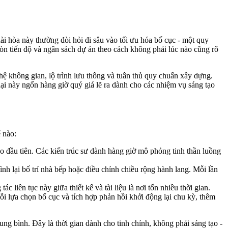
ài hòa này thường đòi hỏi đi sâu vào tối ưu hóa bố cục - một quy
mòn tiến độ và ngân sách dự án theo cách không phải lúc nào cũng rõ
hệ không gian, lộ trình lưu thông và tuân thủ quy chuẩn xây dựng.
lại này ngốn hàng giờ quý giá lẽ ra dành cho các nhiệm vụ sáng tạo
ế nào:
 đầu tiên. Các kiến trúc sư dành hàng giờ mô phỏng tinh thần luồng
h lại bố trí nhà bếp hoặc điều chỉnh chiều rộng hành lang. Mỗi lần
liên tục này giữa thiết kế và tài liệu là nơi tốn nhiều thời gian.
i lựa chọn bố cục và tích hợp phản hồi khởi động lại chu kỳ, thêm
ung bình. Đây là thời gian dành cho tinh chỉnh, không phải sáng tạo -