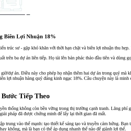
g Biên Lợi Nhuận 18%
ến trúc sư - gặp khó khăn với thời hạn chặt và biên lợi nhuận thu hẹp.
uất trên ba dự án liên tiếp. Họ tải lên bản phác thảo đầu tiên và dùng 
28 giờ/dự án. Điều này cho phép họ nhận thêm hai dự án trong quý mà 
 biên lợi nhuận hàng quý đáng kinh ngạc 18%. Câu chuyện này là minh 
 Bước Tiếp Theo
yền thống không còn bền vững trong thị trường cạnh tranh. Lãng phí g
giải pháp đã được chứng minh để lấy lại thời gian đã mất.
ập trung vào thế mạnh: tạo thiết kế sáng tạo và truyền cảm hứng. Bạn 
 hay không, mà là bạn có thể áp dụng nhanh thế nào để giành lợi thế.