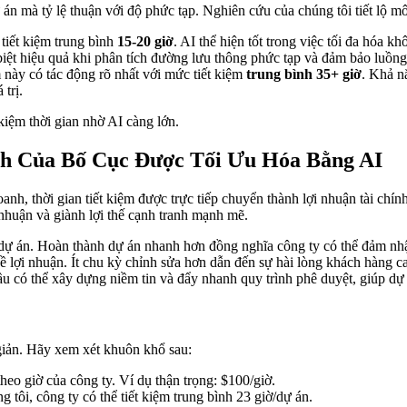
án mà tỷ lệ thuận với độ phức tạp. Nghiên cứu của chúng tôi tiết lộ mô
tiết kiệm trung bình
15-20 giờ
. AI thể hiện tốt trong việc tối đa hóa 
biệt hiệu quả khi phân tích đường lưu thông phức tạp và đảm bảo luồng
ày có tác động rõ nhất với mức tiết kiệm
trung bình 35+ giờ
. Khả n
trị.
iệm thời gian nhờ AI càng lớn.
nh Của Bố Cục Được Tối Ưu Hóa Bằng AI
anh, thời gian tiết kiệm được trực tiếp chuyển thành lợi nhuận tài chín
i nhuận và giành lợi thế cạnh tranh mạnh mẽ.
ng dự án. Hoàn thành dự án nhanh hơn đồng nghĩa công ty có thể đảm n
 về lợi nhuận. Ít chu kỳ chỉnh sửa hơn dẫn đến sự hài lòng khách hàng 
đầu có thể xây dựng niềm tin và đẩy nhanh quy trình phê duyệt, giúp dự
giản. Hãy xem xét khuôn khổ sau:
heo giờ của công ty. Ví dụ thận trọng: $100/giờ.
 tôi, công ty có thể tiết kiệm trung bình 23 giờ/dự án.