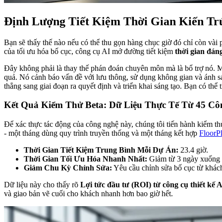
Định Lượng Tiết Kiệm Thời Gian Kiến Tr
Bạn sẽ thấy thế nào nếu có thể thu gọn hàng chục giờ đó chỉ còn vài p
của tối ưu hóa bố cục, công cụ AI mở đường tiết kiệm
thời gian đán
Đây không phải là thay thế phán đoán chuyên môn mà là bổ trợ nó. Mộ
quả. Nó cảnh báo vấn đề với lưu thông, sử dụng không gian và ánh sá
thẳng sang giai đoạn ra quyết định và triển khai sáng tạo. Bạn có th
Kết Quả Kiểm Thử Beta: Dữ Liệu Thực Tế Từ 45 Cô
Để xác thực tác động của công nghệ này, chúng tôi tiến hành kiểm thử
- một tháng dùng quy trình truyền thống và một tháng kết hợp
FloorPl
Thời Gian Tiết Kiệm Trung Bình Mỗi Dự Án:
23.4 giờ.
Thời Gian Tối Ưu Hóa Nhanh Nhất:
Giảm từ 3 ngày xuống 
Giảm Chu Kỳ Chỉnh Sửa:
Yêu cầu chỉnh sửa bố cục từ khách
Dữ liệu này cho thấy rõ
Lợi tức đầu tư (ROI) từ công cụ thiết kế 
và giao bản vẽ cuối cho khách nhanh hơn bao giờ hết.