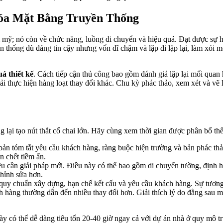
Hóa Mặt Bằng Truyền Thống
m mỹ; nó còn về chức năng, luồng di chuyển và hiệu quả. Đạt được sự h
n thống dù đáng tin cậy nhưng vốn dĩ chậm và lặp đi lặp lại, làm xói 
uả thiết kế
. Cách tiếp cận thủ công bao gồm đánh giá lặp lại mối quan 
i thực hiện hàng loạt thay đổi khác. Chu kỳ phác thảo, xem xét và vẽ 
g lại tạo nút thắt cổ chai lớn. Hãy cùng xem thời gian được phân bổ th
n tóm tắt yêu cầu khách hàng, ràng buộc hiện trường và bản phác thảo
n chết tiềm ẩn.
 cần giải pháp mới. Điều này có thể bao gồm di chuyển tường, định hìn
chỉnh sửa hơn.
uy chuẩn xây dựng, hạn chế kết cấu và yêu cầu khách hàng. Sự tương tác 
hàng thường dẫn đến nhiều thay đổi hơn. Giải thích lý do đằng sau mỗ
ày có thể dễ dàng tiêu tốn 20-40 giờ ngay cả với dự án nhà ở quy mô tr