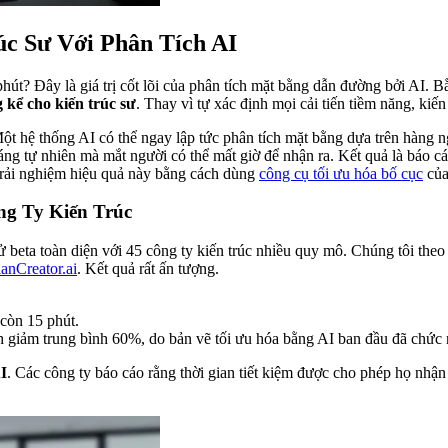
úc Sư Với Phân Tích AI
hút? Đây là giá trị cốt lõi của phân tích mặt bằng dẫn đường bởi AI. Bằ
g kể cho kiến trúc sư
. Thay vì tự xác định mọi cải tiến tiềm năng, kiế
t hệ thống AI có thể ngay lập tức phân tích mặt bằng dựa trên hàng ng
ng tự nhiên mà mắt người có thể mất giờ để nhận ra. Kết quả là báo cá
ể trải nghiệm hiệu quả này bằng cách dùng
công cụ tối ưu hóa bố cục
của
ng Ty Kiến Trúc
 beta toàn diện với 45 công ty kiến trúc nhiều quy mô. Chúng tôi theo
anCreator.ai
. Kết quả rất ấn tượng.
còn 15 phút.
 giảm trung bình 60%, do bản vẽ tối ưu hóa bằng AI ban đầu đã chức 
AI
. Các công ty báo cáo rằng thời gian tiết kiệm được cho phép họ nhận