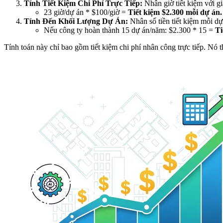
Tính Tiết Kiệm Chi Phí Trực Tiếp:
Nhân giờ tiết kiệm với gi
23 giờ/dự án * $100/giờ =
Tiết kiệm $2.300 mỗi dự án.
Tính Đến Khối Lượng Dự Án:
Nhân số tiền tiết kiệm mỗi dự
Nếu công ty hoàn thành 15 dự án/năm: $2.300 * 15 =
Ti
Tính toán này chỉ bao gồm tiết kiệm chi phí nhân công trực tiếp. Nó t