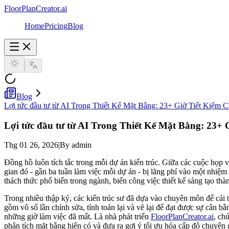
FloorPlanCreator.ai
Home
Pricing
Blog
Blog
Lợi tức đầu tư từ AI Trong Thiết Kế Mặt Bằng: 23+ Giờ Tiết Kiệm 
Lợi tức đầu tư từ AI Trong Thiết Kế Mặt Bằng: 23+ 
Thg 01 26, 2026
|
By admin
Đồng hồ luôn tích tắc trong mỗi dự án kiến trúc. Giữa các cuộc họp vớ
gian đó - gần ba tuần làm việc mỗi dự án - bị lãng phí vào một nhiệm 
thách thức phổ biến trong ngành, biến công việc thiết kế sáng tạo thành
Trong nhiều thập kỷ, các kiến trúc sư đã dựa vào chuyên môn để cải t
gồm vô số lần chỉnh sửa, tính toán lại và vẽ lại để đạt được sự cân b
những giờ làm việc đã mất. Là nhà phát triển
FloorPlanCreator.ai
, ch
phân tích mặt bằng hiện có và đưa ra gợi ý tối ưu hóa cấp độ chuyên 