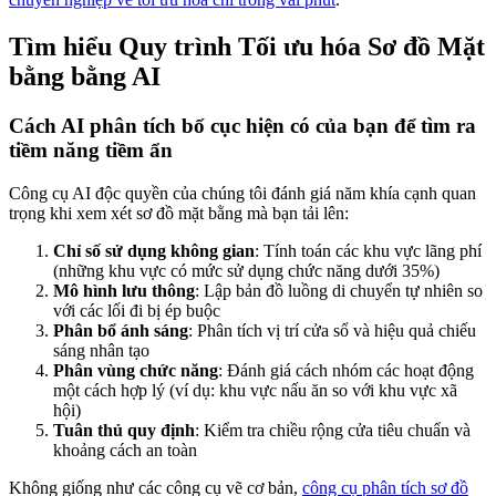
Tìm hiểu Quy trình Tối ưu hóa Sơ đồ Mặt
bằng bằng AI
Cách AI phân tích bố cục hiện có của bạn để tìm ra
tiềm năng tiềm ẩn
Công cụ AI độc quyền của chúng tôi đánh giá năm khía cạnh quan
trọng khi xem xét sơ đồ mặt bằng mà bạn tải lên:
Chỉ số sử dụng không gian
: Tính toán các khu vực lãng phí
(những khu vực có mức sử dụng chức năng dưới 35%)
Mô hình lưu thông
: Lập bản đồ luồng di chuyển tự nhiên so
với các lối đi bị ép buộc
Phân bổ ánh sáng
: Phân tích vị trí cửa sổ và hiệu quả chiếu
sáng nhân tạo
Phân vùng chức năng
: Đánh giá cách nhóm các hoạt động
một cách hợp lý (ví dụ: khu vực nấu ăn so với khu vực xã
hội)
Tuân thủ quy định
: Kiểm tra chiều rộng cửa tiêu chuẩn và
khoảng cách an toàn
Không giống như các công cụ vẽ cơ bản,
công cụ phân tích sơ đồ