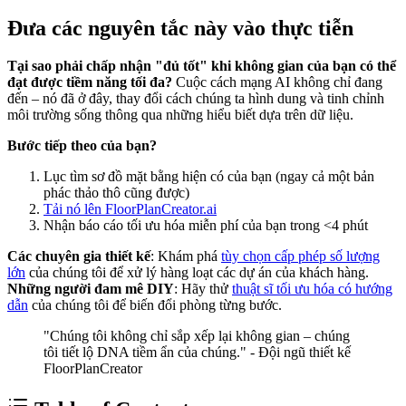
Đưa các nguyên tắc này vào thực tiễn
Tại sao phải chấp nhận "đủ tốt" khi không gian của bạn có thể
đạt được tiềm năng tối đa?
Cuộc cách mạng AI không chỉ đang
đến – nó đã ở đây, thay đổi cách chúng ta hình dung và tinh chỉnh
môi trường sống thông qua những hiểu biết dựa trên dữ liệu.
Bước tiếp theo của bạn?
Lục tìm sơ đồ mặt bằng hiện có của bạn (ngay cả một bản
phác thảo thô cũng được)
Tải nó lên FloorPlanCreator.ai
Nhận báo cáo tối ưu hóa miễn phí của bạn trong <4 phút
Các chuyên gia thiết kế
: Khám phá
tùy chọn cấp phép số lượng
lớn
của chúng tôi để xử lý hàng loạt các dự án của khách hàng.
Những người đam mê DIY
: Hãy thử
thuật sĩ tối ưu hóa có hướng
dẫn
của chúng tôi để biến đổi phòng từng bước.
"Chúng tôi không chỉ sắp xếp lại không gian – chúng
tôi tiết lộ DNA tiềm ẩn của chúng." - Đội ngũ thiết kế
FloorPlanCreator