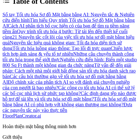
Table of Contents
Sổ tay Tối ưu hóa Sơ đồ Mặt bằng bằng AI: Nguyên tắc & Nghiên
cứu điển hình
Tìm hiểu Quy trình Tối ưu hóa Sơ đồ Mặt bằng bằng
AI
Cách AI phân tích bố cục hiện có của bạn để tìm ra tiềm năng
tiềm ẩn
Quy trình tối ưu hóa 4 bước: Từ tải lên đến thiết kế cuối
cùng
21 Nguyên tắc cốt lõi của việc tối ưu hóa sơ đồ mặt bằng hiệu
quả
Nguyên tắc hiệu quả không gian: Tối đa hóa diện tích sử
dụng
Tối ưu hóa luồng giao thông: Tạo lối đi trực quan
Chiến lược
tích hợp ánh sáng & yếu tố tự nhiên
Những câu chuyện thành công
tối ưu hóa trong thế giới thực
Nghiên cứu điển hình: Biến một studio
800 Sq Ft thành một không gian đa chức năng
Từ vấn đề đến giải
pháp: Cách một nhà môi giới bất động sản tối ưu hóa danh sách rao
bán
Các câu hỏi thường gặp về tối ưu hóa sơ đồ mặt bằng bằng
AI
Độ chính xác của phân tích AI so với đánh giá chuyên nghiệp
của con người là bao nhiêu?
Các công cụ tối ưu hóa AI có thể xử lý
các bố cục nhà lịch sử phức tạp không?
Các định dạng tệp nào được
hỗ trợ để tải lên và tối ưu hóa sơ đồ mặt bằng?
Tối ưu hóa sơ đồ mặt
bằng bằng AI có phù hợp với không gian thương mại không?
Đưa
các nguyên tắc này vào thực tiễn
FloorPlanCreator.ai
Hoàn thiện mặt bằng thông minh hơn
Giới thiệu