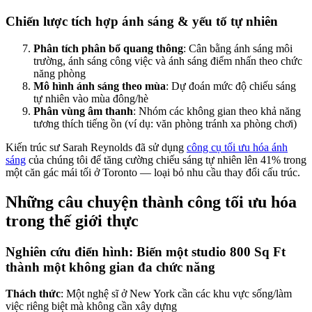
Chiến lược tích hợp ánh sáng & yếu tố tự nhiên
Phân tích phân bổ quang thông
: Cân bằng ánh sáng môi
trường, ánh sáng công việc và ánh sáng điểm nhấn theo chức
năng phòng
Mô hình ánh sáng theo mùa
: Dự đoán mức độ chiếu sáng
tự nhiên vào mùa đông/hè
Phân vùng âm thanh
: Nhóm các không gian theo khả năng
tương thích tiếng ồn (ví dụ: văn phòng tránh xa phòng chơi)
Kiến trúc sư Sarah Reynolds đã sử dụng
công cụ tối ưu hóa ánh
sáng
của chúng tôi để tăng cường chiếu sáng tự nhiên lên 41% trong
một căn gác mái tối ở Toronto — loại bỏ nhu cầu thay đổi cấu trúc.
Những câu chuyện thành công tối ưu hóa
trong thế giới thực
Nghiên cứu điển hình: Biến một studio 800 Sq Ft
thành một không gian đa chức năng
Thách thức
: Một nghệ sĩ ở New York cần các khu vực sống/làm
việc riêng biệt mà không cần xây dựng