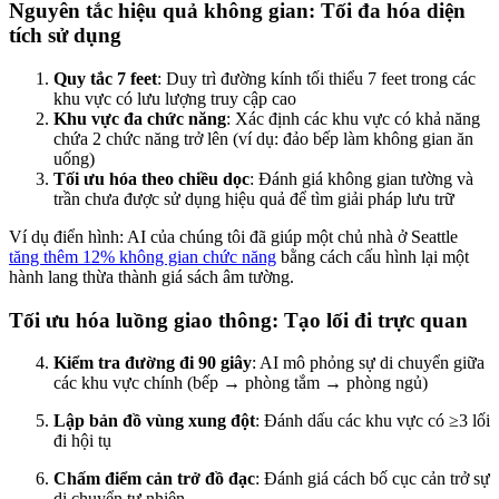
Nguyên tắc hiệu quả không gian: Tối đa hóa diện
tích sử dụng
Quy tắc 7 feet
: Duy trì đường kính tối thiểu 7 feet trong các
khu vực có lưu lượng truy cập cao
Khu vực đa chức năng
: Xác định các khu vực có khả năng
chứa 2 chức năng trở lên (ví dụ: đảo bếp làm không gian ăn
uống)
Tối ưu hóa theo chiều dọc
: Đánh giá không gian tường và
trần chưa được sử dụng hiệu quả để tìm giải pháp lưu trữ
Ví dụ điển hình: AI của chúng tôi đã giúp một chủ nhà ở Seattle
tăng thêm 12% không gian chức năng
bằng cách cấu hình lại một
hành lang thừa thành giá sách âm tường.
Tối ưu hóa luồng giao thông: Tạo lối đi trực quan
Kiểm tra đường đi 90 giây
: AI mô phỏng sự di chuyển giữa
các khu vực chính (bếp → phòng tắm → phòng ngủ)
Lập bản đồ vùng xung đột
: Đánh dấu các khu vực có ≥3 lối
đi hội tụ
Chấm điểm cản trở đồ đạc
: Đánh giá cách bố cục cản trở sự
di chuyển tự nhiên