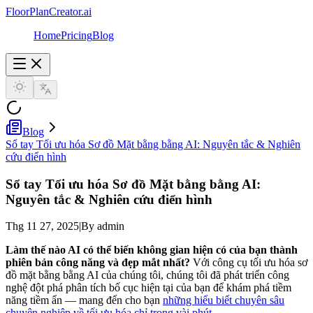
FloorPlanCreator.ai
Home
Pricing
Blog
Blog
Sổ tay Tối ưu hóa Sơ đồ Mặt bằng bằng AI: Nguyên tắc & Nghiên
cứu điển hình
Sổ tay Tối ưu hóa Sơ đồ Mặt bằng bằng AI:
Nguyên tắc & Nghiên cứu điển hình
Thg 11 27, 2025
|
By admin
Làm thế nào AI có thể biến không gian hiện có của bạn thành
phiên bản công năng và đẹp mắt nhất?
Với công cụ tối ưu hóa sơ
đồ mặt bằng bằng AI của chúng tôi, chúng tôi đã phát triển công
nghệ đột phá phân tích bố cục hiện tại của bạn để khám phá tiềm
năng tiềm ẩn — mang đến cho bạn
những hiểu biết chuyên sâu
chuyên nghiệp về tối ưu hóa chỉ trong vài phút
.