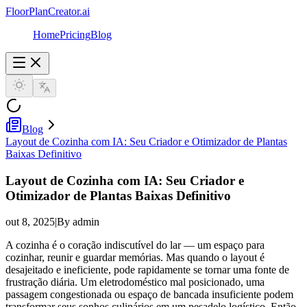
FloorPlanCreator.ai
Home
Pricing
Blog
Blog
Layout de Cozinha com IA: Seu Criador e Otimizador de Plantas
Baixas Definitivo
Layout de Cozinha com IA: Seu Criador e
Otimizador de Plantas Baixas Definitivo
out 8, 2025
|
By admin
A cozinha é o coração indiscutível do lar — um espaço para
cozinhar, reunir e guardar memórias. Mas quando o layout é
desajeitado e ineficiente, pode rapidamente se tornar uma fonte de
frustração diária. Um eletrodoméstico mal posicionado, uma
passagem congestionada ou espaço de bancada insuficiente podem
transformar seus sonhos culinários em um pesadelo logístico. Então,