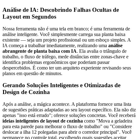
Análise de IA: Descobrindo Falhas Ocultas de
Layout em Segundos
Nossa ferramenta não é uma tela em branco; é uma ferramenta de
análise inteligente. Você simplesmente carrega sua planta baixa
existente — seja um projeto profissional ou um esboço simples. A
IA começa a trabalhar imediatamente, realizando uma
análise
abrangente de planta baixa com IA
. Ela avalia o triângulo de
trabalho, o fluxo de tráfego, mede distâncias entre zonas-chave e
identifica problemas ergonômicos que poderiam passar
despercebidos. É como ter um arquiteto experiente revisando seus
planos em questão de minutos.
Gerando Soluções Inteligentes e Otimizadas de
Design de Cozinha
Após a análise, a mágica acontece. A plataforma fornece uma lista
de sugestões práticas adaptadas ao seu layout específico. Ela não diz
apenas "isso está errado"; oferece soluções concretas. Você receberá
ideias inteligentes de layout de cozinha
como "Mova a geladeira
para esta parede para melhorar o fluxo de trabalho" ou "Considere
deslocar a ilha 12 polegadas para abrir o corredor principal". Você
permanece no controle total, escolhendo quais sugestões aceitar