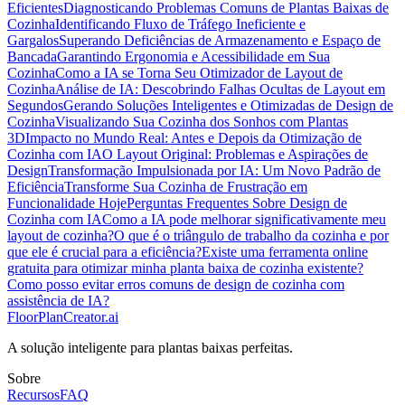
Eficientes
Diagnosticando Problemas Comuns de Plantas Baixas de
Cozinha
Identificando Fluxo de Tráfego Ineficiente e
Gargalos
Superando Deficiências de Armazenamento e Espaço de
Bancada
Garantindo Ergonomia e Acessibilidade em Sua
Cozinha
Como a IA se Torna Seu Otimizador de Layout de
Cozinha
Análise de IA: Descobrindo Falhas Ocultas de Layout em
Segundos
Gerando Soluções Inteligentes e Otimizadas de Design de
Cozinha
Visualizando Sua Cozinha dos Sonhos com Plantas
3D
Impacto no Mundo Real: Antes e Depois da Otimização de
Cozinha com IA
O Layout Original: Problemas e Aspirações de
Design
Transformação Impulsionada por IA: Um Novo Padrão de
Eficiência
Transforme Sua Cozinha de Frustração em
Funcionalidade Hoje
Perguntas Frequentes Sobre Design de
Cozinha com IA
Como a IA pode melhorar significativamente meu
layout de cozinha?
O que é o triângulo de trabalho da cozinha e por
que ele é crucial para a eficiência?
Existe uma ferramenta online
gratuita para otimizar minha planta baixa de cozinha existente?
Como posso evitar erros comuns de design de cozinha com
assistência de IA?
FloorPlanCreator.ai
A solução inteligente para plantas baixas perfeitas.
Sobre
Recursos
FAQ