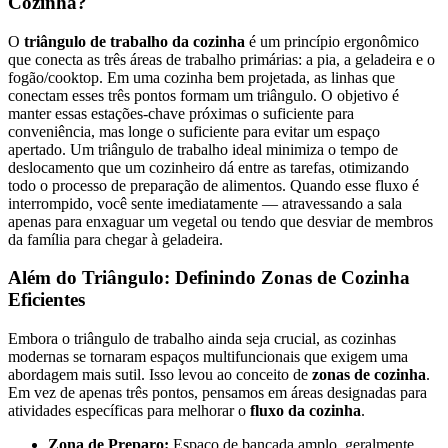
Cozinha?
O
triângulo de trabalho da cozinha
é um princípio ergonômico
que conecta as três áreas de trabalho primárias: a pia, a geladeira e o
fogão/cooktop. Em uma cozinha bem projetada, as linhas que
conectam esses três pontos formam um triângulo. O objetivo é
manter essas estações-chave próximas o suficiente para
conveniência, mas longe o suficiente para evitar um espaço
apertado. Um triângulo de trabalho ideal minimiza o tempo de
deslocamento que um cozinheiro dá entre as tarefas, otimizando
todo o processo de preparação de alimentos. Quando esse fluxo é
interrompido, você sente imediatamente — atravessando a sala
apenas para enxaguar um vegetal ou tendo que desviar de membros
da família para chegar à geladeira.
Além do Triângulo: Definindo Zonas de Cozinha
Eficientes
Embora o triângulo de trabalho ainda seja crucial, as cozinhas
modernas se tornaram espaços multifuncionais que exigem uma
abordagem mais sutil. Isso levou ao conceito de
zonas de cozinha
.
Em vez de apenas três pontos, pensamos em áreas designadas para
atividades específicas para melhorar o
fluxo da cozinha
.
Zona de Preparo:
Espaço de bancada amplo, geralmente