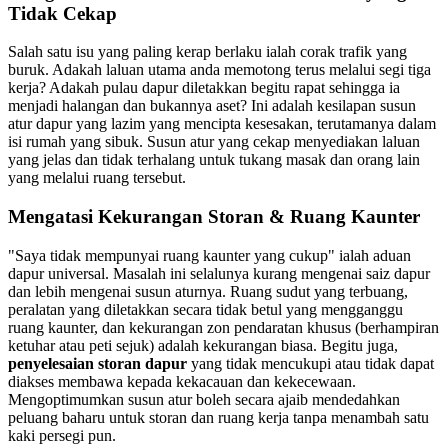
Tidak Cekap
Salah satu isu yang paling kerap berlaku ialah corak trafik yang
buruk. Adakah laluan utama anda memotong terus melalui segi tiga
kerja? Adakah pulau dapur diletakkan begitu rapat sehingga ia
menjadi halangan dan bukannya aset? Ini adalah kesilapan susun
atur dapur yang lazim yang mencipta kesesakan, terutamanya dalam
isi rumah yang sibuk. Susun atur yang cekap menyediakan laluan
yang jelas dan tidak terhalang untuk tukang masak dan orang lain
yang melalui ruang tersebut.
Mengatasi Kekurangan Storan & Ruang Kaunter
"Saya tidak mempunyai ruang kaunter yang cukup" ialah aduan
dapur universal. Masalah ini selalunya kurang mengenai saiz dapur
dan lebih mengenai susun aturnya. Ruang sudut yang terbuang,
peralatan yang diletakkan secara tidak betul yang mengganggu
ruang kaunter, dan kekurangan zon pendaratan khusus (berhampiran
ketuhar atau peti sejuk) adalah kekurangan biasa. Begitu juga,
penyelesaian storan dapur
yang tidak mencukupi atau tidak dapat
diakses membawa kepada kekacauan dan kekecewaan.
Mengoptimumkan susun atur boleh secara ajaib mendedahkan
peluang baharu untuk storan dan ruang kerja tanpa menambah satu
kaki persegi pun.