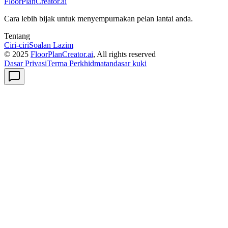
FloorPlanCreator.ai
Cara lebih bijak untuk menyempurnakan pelan lantai anda.
Tentang
Ciri-ciri
Soalan Lazim
© 2025
FloorPlanCreator.ai
, All rights reserved
Dasar Privasi
Terma Perkhidmatan
dasar kuki