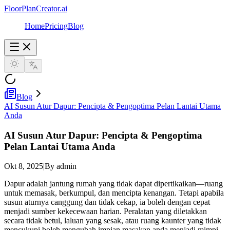
FloorPlanCreator.ai
Home
Pricing
Blog
Blog
AI Susun Atur Dapur: Pencipta & Pengoptima Pelan Lantai Utama
Anda
AI Susun Atur Dapur: Pencipta & Pengoptima
Pelan Lantai Utama Anda
Okt 8, 2025
|
By admin
Dapur adalah jantung rumah yang tidak dapat dipertikaikan—ruang
untuk memasak, berkumpul, dan mencipta kenangan. Tetapi apabila
susun aturnya canggung dan tidak cekap, ia boleh dengan cepat
menjadi sumber kekecewaan harian. Peralatan yang diletakkan
secara tidak betul, laluan yang sesak, atau ruang kaunter yang tidak
mencukupi boleh mengubah impian masakan anda menjadi mimpi