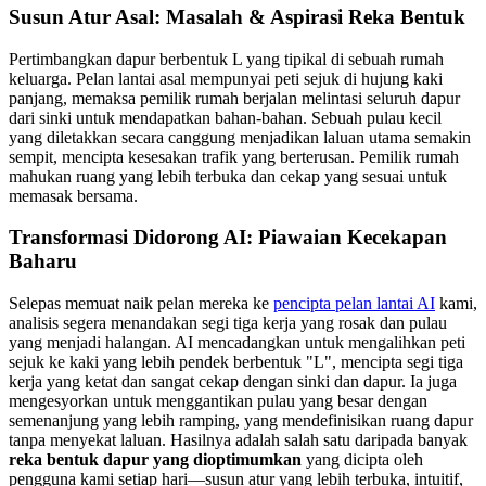
Susun Atur Asal: Masalah & Aspirasi Reka Bentuk
Pertimbangkan dapur berbentuk L yang tipikal di sebuah rumah
keluarga. Pelan lantai asal mempunyai peti sejuk di hujung kaki
panjang, memaksa pemilik rumah berjalan melintasi seluruh dapur
dari sinki untuk mendapatkan bahan-bahan. Sebuah pulau kecil
yang diletakkan secara canggung menjadikan laluan utama semakin
sempit, mencipta kesesakan trafik yang berterusan. Pemilik rumah
mahukan ruang yang lebih terbuka dan cekap yang sesuai untuk
memasak bersama.
Transformasi Didorong AI: Piawaian Kecekapan
Baharu
Selepas memuat naik pelan mereka ke
pencipta pelan lantai AI
kami,
analisis segera menandakan segi tiga kerja yang rosak dan pulau
yang menjadi halangan. AI mencadangkan untuk mengalihkan peti
sejuk ke kaki yang lebih pendek berbentuk "L", mencipta segi tiga
kerja yang ketat dan sangat cekap dengan sinki dan dapur. Ia juga
mengesyorkan untuk menggantikan pulau yang besar dengan
semenanjung yang lebih ramping, yang mendefinisikan ruang dapur
tanpa menyekat laluan. Hasilnya adalah salah satu daripada banyak
reka bentuk dapur yang dioptimumkan
yang dicipta oleh
pengguna kami setiap hari—susun atur yang lebih terbuka, intuitif,