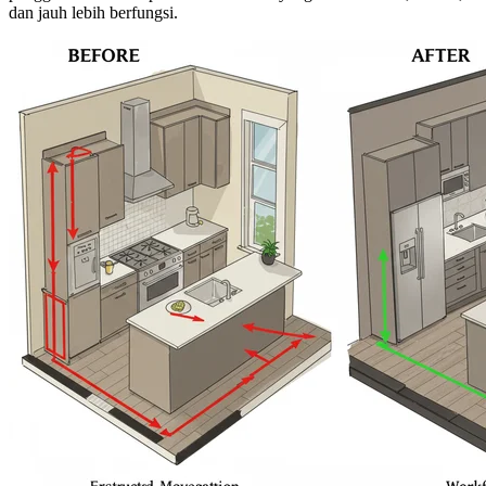
dan jauh lebih berfungsi.