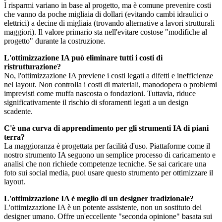
I risparmi variano in base al progetto, ma è comune prevenire costi
che vanno da poche migliaia di dollari (evitando cambi idraulici o
elettrici) a decine di migliaia (trovando alternative a lavori strutturali
maggiori). Il valore primario sta nell'evitare costose "modifiche al
progetto" durante la costruzione.
L'ottimizzazione IA può eliminare tutti i costi di
ristrutturazione?
No, l'ottimizzazione IA previene i costi legati a difetti e inefficienze
nel layout. Non controlla i costi di materiali, manodopera o problemi
imprevisti come muffa nascosta o fondazioni. Tuttavia, riduce
significativamente il rischio di sforamenti legati a un design
scadente.
C'è una curva di apprendimento per gli strumenti IA di piani
terra?
La maggioranza è progettata per facilità d'uso. Piattaforme come il
nostro strumento IA seguono un semplice processo di caricamento e
analisi che non richiede competenze tecniche. Se sai caricare una
foto sui social media, puoi usare questo strumento per ottimizzare il
layout.
L'ottimizzazione IA è meglio di un designer tradizionale?
L'ottimizzazione IA è un potente assistente, non un sostituto del
designer umano. Offre un'eccellente "seconda opinione" basata sui