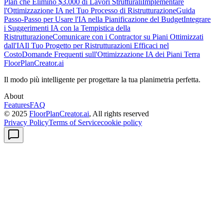
Plan che Eliminò $3.000 di Lavori Strutturali
Implementare
l'Ottimizzazione IA nel Tuo Processo di Ristrutturazione
Guida
Passo-Passo per Usare l'IA nella Pianificazione del Budget
Integrare
i Suggerimenti IA con la Tempistica della
Ristrutturazione
Comunicare con i Contractor su Piani Ottimizzati
dall'IA
Il Tuo Progetto per Ristrutturazioni Efficaci nel
Costo
Domande Frequenti sull'Ottimizzazione IA dei Piani Terra
FloorPlanCreator.ai
Il modo più intelligente per progettare la tua planimetria perfetta.
About
Features
FAQ
© 2025
FloorPlanCreator.ai
, All rights reserved
Privacy Policy
Terms of Service
cookie policy