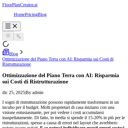
FloorPlanCreator.ai
Home
Pricing
Blog
Blog
Ottimizzazione del Piano Terra con AI: Risparmia sui Costi di
Ristrutturazione
Ottimizzazione del Piano Terra con AI: Risparmia
sui Costi di Ristrutturazione
dic 25, 2025
|
By admin
I sogni di ristrutturazione possono rapidamente trasformarsi in un
incubo per il budget. Molti proprietari di casa iniziano con una
visione entusiasmante, per poi vedere i costi accumularsi
inaspettatamente. Di fatto, in media si spende il 15-20% in più per le
ristrutturazioni, spesso a causa di errori nel layout che avrebbero
potuto essere evitati.
E se potessi individuare questi errori costosi