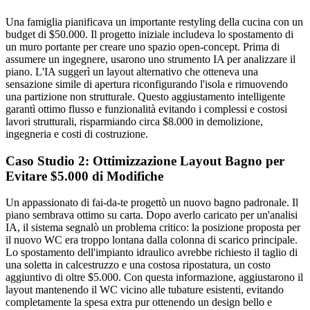
Una famiglia pianificava un importante restyling della cucina con un
budget di $50.000. Il progetto iniziale includeva lo spostamento di
un muro portante per creare uno spazio open-concept. Prima di
assumere un ingegnere, usarono uno strumento IA per analizzare il
piano. L'IA suggerì un layout alternativo che otteneva una
sensazione simile di apertura riconfigurando l'isola e rimuovendo
una partizione non strutturale. Questo aggiustamento intelligente
garantì ottimo flusso e funzionalità evitando i complessi e costosi
lavori strutturali, risparmiando circa $8.000 in demolizione,
ingegneria e costi di costruzione.
Caso Studio 2: Ottimizzazione Layout Bagno per
Evitare $5.000 di Modifiche
Un appassionato di fai-da-te progettò un nuovo bagno padronale. Il
piano sembrava ottimo su carta. Dopo averlo caricato per un'analisi
IA, il sistema segnalò un problema critico: la posizione proposta per
il nuovo WC era troppo lontana dalla colonna di scarico principale.
Lo spostamento dell'impianto idraulico avrebbe richiesto il taglio di
una soletta in calcestruzzo e una costosa ripostatura, un costo
aggiuntivo di oltre $5.000. Con questa informazione, aggiustarono il
layout mantenendo il WC vicino alle tubature esistenti, evitando
completamente la spesa extra pur ottenendo un design bello e