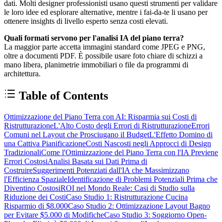
dati. Molti designer professionisti usano questi strumenti per validare
le loro idee ed esplorare alternative, mentre i fai-da-te li usano per
ottenere insights di livello esperto senza costi elevati.
Quali formati servono per l'analisi IA del piano terra?
La maggior parte accetta immagini standard come JPEG e PNG,
oltre a documenti PDF. È possibile usare foto chiare di schizzi a
mano libera, planimetrie immobiliari o file da programmi di
architettura.
Table of Contents
Ottimizzazione del Piano Terra con AI: Risparmia sui Costi di
Ristrutturazione
L'Alto Costo degli Errori di Ristrutturazione
Errori
Comuni nel Layout che Prosciugano il Budget
L'Effetto Domino di
una Cattiva Pianificazione
Costi Nascosti negli Approcci di Design
Tradizionali
Come l'Ottimizzazione del Piano Terra con l'IA Previene
Errori Costosi
Analisi Basata sui Dati Prima di
Costruire
Suggerimenti Potenziati dall'IA che Massimizzano
l'Efficienza Spaziale
Identificazione di Problemi Potenziali Prima che
Diventino Costosi
ROI nel Mondo Reale: Casi di Studio sulla
Riduzione dei Costi
Caso Studio 1: Ristrutturazione Cucina
Risparmio di $8.000
Caso Studio 2: Ottimizzazione Layout Bagno
per Evitare $5.000 di Modifiche
Caso Studio 3: Soggiorno Open-