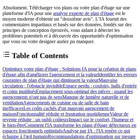
Absolument. Télécharger vos plans ou votre plan d'étage sur une
plateforme d'IA pour une
analyse experte de plan d'étage
est le
moyen moderne d'obtenir un "deuxième avis". L'IA fournit des
commentaires impartiaux et basés sur des données, fondés sur des
principes de conception éprouvés, vous aidant à détecter les
problèmes potentiels et à découvrir des opportunités d'optimisation
que vous ou votre designer auriez pu manquer.
Table of Contents
Optimisez votre plan d'étage : Solutions IA pour la création de plans
d'étage afin d'améliorer l'agencement et la valeur
Identifier les erreurs
courantes de plan d'étage qui diminuent la valeur
Mauvaise
circulation : l'obstacle invisible
Espace perdu : couloirs, halls d'entrée
et coins inutilisés
Emplacement sous-optimal des pièces : quand les
agencements n'ont pas de sens
Manque de lumière naturelle et de
ventilation
Agencements de cuisine ou de salle de bain
inefficaces
Les coûts cachés d'un mauvais agencement de
maison
Fonctionnalité réduite et frustration quotidienne
Valeur de
revente réduite : un oubli coûteux
Impact sur le confort, l'humeur et
le bien-être
Comment l'IA transforme les plans d'étage défectueux en
espaces fonctionnels optimisés
Analyse par IA : l'IA repère ce qui
échappe à l'œil humain
Recommandations d'optimisation sur mesure