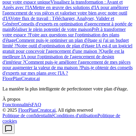
pour votre espace unique
Visualisez la transformation : Avant et
Après avec l'IA
Mettre en œuvre des solutions d'IA pour améliorer
l'agencement de vos pièces et valoriser votre bien avec notre outil
d'IA
Votre flux de travail : Télécharger, Analyser, Valider et
Générer
Conseils d'experts en optimisation d'agencement à portée de
main
Réaliser le plein potentiel de votre maison
Prêt à transformer
votre espace ?
Foire aux questions sur l'optimisation des plans
d'étage
Comment puis-je optimiser un plan d'étage si j'ai un budget
limité ?
Notre outil d'optimisation de plan d'étage IA est-il un logiciel
gratuit pour concevoir l'agencement d'une maison ?
Quelle est la
meilleure IA pour l'optimisation de l'agencement de design
d'intérieur ?
Comment puis-je améliorer l'agencement de mes pièces
pour augmenter la valeur de ma maison ?
Puis-je obtenir des conseils
d'experts sur mes plans avec l'IA ?
FloorPlanCreator.ai
La manière la plus intelligente de perfectionner votre plan d'étage.
À propos
Fonctionnalités
FAQ
© 2025
FloorPlanCreator.ai
, All rights reserved
Politique de confidentialité
Conditions d'utilisation
Politique de
cookies