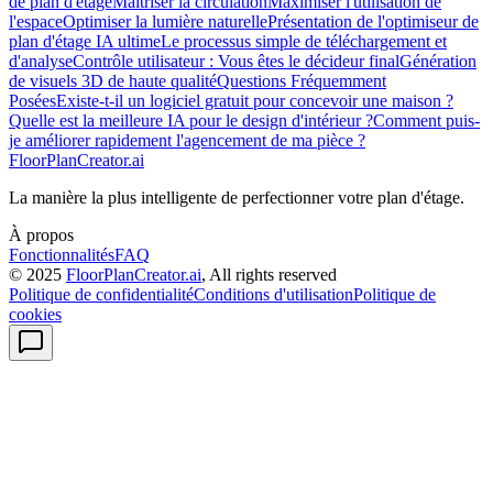
de plan d'étage
Maîtriser la circulation
Maximiser l'utilisation de
l'espace
Optimiser la lumière naturelle
Présentation de l'optimiseur de
plan d'étage IA ultime
Le processus simple de téléchargement et
d'analyse
Contrôle utilisateur : Vous êtes le décideur final
Génération
de visuels 3D de haute qualité
Questions Fréquemment
Posées
Existe-t-il un logiciel gratuit pour concevoir une maison ?
Quelle est la meilleure IA pour le design d'intérieur ?
Comment puis-
je améliorer rapidement l'agencement de ma pièce ?
FloorPlanCreator.ai
La manière la plus intelligente de perfectionner votre plan d'étage.
À propos
Fonctionnalités
FAQ
© 2025
FloorPlanCreator.ai
, All rights reserved
Politique de confidentialité
Conditions d'utilisation
Politique de
cookies