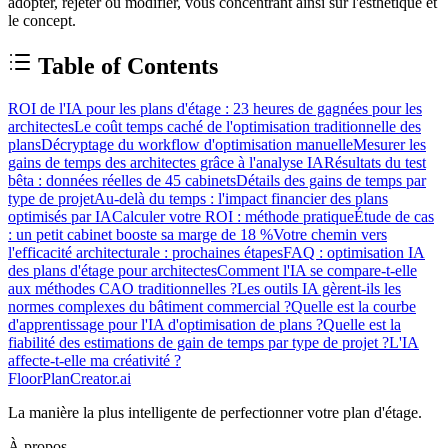
adopter, rejeter ou modifier, vous concentrant ainsi sur l'esthétique et
le concept.
Table of Contents
ROI de l'IA pour les plans d'étage : 23 heures de gagnées pour les
architectes
Le coût temps caché de l'optimisation traditionnelle des
plans
Décryptage du workflow d'optimisation manuelle
Mesurer les
gains de temps des architectes grâce à l'analyse IA
Résultats du test
bêta : données réelles de 45 cabinets
Détails des gains de temps par
type de projet
Au-delà du temps : l'impact financier des plans
optimisés par IA
Calculer votre ROI : méthode pratique
Étude de cas
: un petit cabinet booste sa marge de 18 %
Votre chemin vers
l'efficacité architecturale : prochaines étapes
FAQ : optimisation IA
des plans d'étage pour architectes
Comment l'IA se compare-t-elle
aux méthodes CAO traditionnelles ?
Les outils IA gèrent-ils les
normes complexes du bâtiment commercial ?
Quelle est la courbe
d'apprentissage pour l'IA d'optimisation de plans ?
Quelle est la
fiabilité des estimations de gain de temps par type de projet ?
L'IA
affecte-t-elle ma créativité ?
FloorPlanCreator.ai
La manière la plus intelligente de perfectionner votre plan d'étage.
À propos