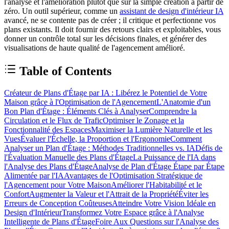
l'analyse et l'amélioration plutôt que sur la simple création à partir de
zéro. Un outil supérieur, comme un
assistant de design d'intérieur IA
avancé, ne se contente pas de créer ; il critique et perfectionne vos
plans existants. Il doit fournir des retours clairs et exploitables, vous
donner un contrôle total sur les décisions finales, et générer des
visualisations de haute qualité de l'agencement amélioré.
Table of Contents
Créateur de Plans d'Étage par IA : Libérez le Potentiel de Votre
Maison grâce à l'Optimisation de l'Agencement
L'Anatomie d'un
Bon Plan d'Étage : Éléments Clés à Analyser
Comprendre la
Circulation et le Flux de Trafic
Optimiser le Zonage et la
Fonctionnalité des Espaces
Maximiser la Lumière Naturelle et les
Vues
Évaluer l'Échelle, la Proportion et l'Ergonomie
Comment
Analyser un Plan d'Étage : Méthodes Traditionnelles vs. IA
Défis de
l'Évaluation Manuelle des Plans d'Étage
La Puissance de l'IA dans
l'Analyse des Plans d'Étage
Analyse de Plan d'Étage Étape par Étape
Alimentée par l'IA
Avantages de l'Optimisation Stratégique de
l'Agencement pour Votre Maison
Améliorer l'Habitabilité et le
Confort
Augmenter la Valeur et l'Attrait de la Propriété
Éviter les
Erreurs de Conception Coûteuses
Atteindre Votre Vision Idéale en
Design d'Intérieur
Transformez Votre Espace grâce à l'Analyse
Intelligente de Plans d'Étage
Foire Aux Questions sur l'Analyse des