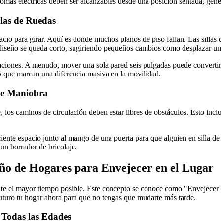
tomas eléctricas deben ser alcanzables desde una posición sentada, gene
llas de Ruedas
pacio para girar. Aquí es donde muchos planos de piso fallan. Las silla
 diseño se queda corto, sugiriendo pequeños cambios como desplazar un
taciones. A menudo, mover una sola pared seis pulgadas puede converti
es que marcan una diferencia masiva en la movilidad.
 de Maniobra
e, los caminos de circulación deben estar libres de obstáculos. Esto in
nte espacio junto al mango de una puerta para que alguien en silla de r
un borrador de bricolaje.
eño de Hogares para Envejecer en el Lugar
nte el mayor tiempo posible. Este concepto se conoce como "Envejecer e
uturo tu hogar ahora para que no tengas que mudarte más tarde.
 Todas las Edades