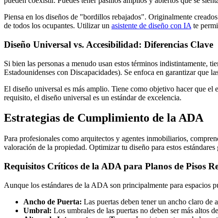
pueden coexistir. Puedes tener pasillos amplios y abiertos que se sien
Piensa en los diseños de "bordillos rebajados". Originalmente creados
de todos los ocupantes. Utilizar un
asistente de diseño con IA
te permit
Diseño Universal vs. Accesibilidad: Diferencias Clave
Si bien las personas a menudo usan estos términos indistintamente, ti
Estadounidenses con Discapacidades). Se enfoca en garantizar que la
El diseño universal es más amplio. Tiene como objetivo hacer que el 
requisito, el diseño universal es un estándar de excelencia.
Estrategias de Cumplimiento de la ADA
Para profesionales como arquitectos y agentes inmobiliarios, compre
valoración de la propiedad. Optimizar tu diseño para estos estándares 
Requisitos Críticos de la ADA para Planos de Pisos Re
Aunque los estándares de la ADA son principalmente para espacios públ
Ancho de Puerta:
Las puertas deben tener un ancho claro de a
Umbral:
Los umbrales de las puertas no deben ser más altos de