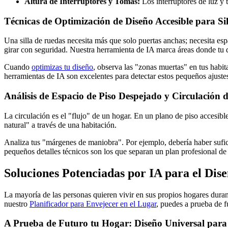
Altura de Interruptores y Tomas:
Los interruptores de luz y 
Técnicas de Optimización de Diseño Accesible para Si
Una silla de ruedas necesita más que solo puertas anchas; necesita es
girar con seguridad. Nuestra herramienta de IA marca áreas donde tu
Cuando
optimizas tu diseño
, observa las "zonas muertas" en tus habi
herramientas de IA son excelentes para detectar estos pequeños ajust
Análisis de Espacio de Piso Despejado y Circulación
La circulación es el "flujo" de un hogar. En un plano de piso accesibl
natural" a través de una habitación.
Analiza tus "márgenes de maniobra". Por ejemplo, debería haber suficie
pequeños detalles técnicos son los que separan un plan profesional de 
Soluciones Potenciadas por IA para el Dis
La mayoría de las personas quieren vivir en sus propios hogares dura
nuestro
Planificador para Envejecer en el Lugar
, puedes a prueba de f
A Prueba de Futuro tu Hogar: Diseño Universal para