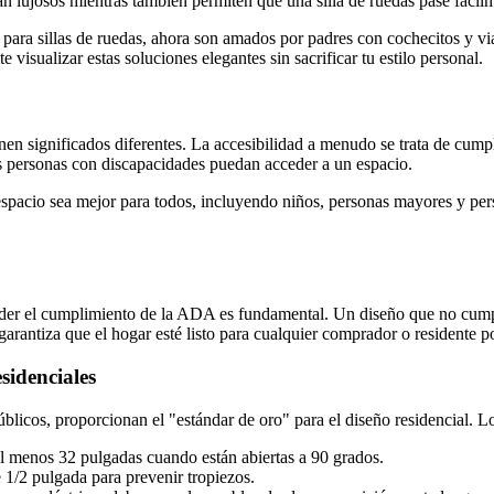
tan lujosos mientras también permiten que una silla de ruedas pase fácil
 para sillas de ruedas, ahora son amados por padres con cochecitos y v
e visualizar estas soluciones elegantes sin sacrificar tu estilo personal.
enen significados diferentes. La accesibilidad a menudo se trata de cum
s personas con discapacidades puedan acceder a un espacio.
espacio sea mejor para todos, incluyendo niños, personas mayores y pers
nder el cumplimiento de la ADA es fundamental. Un diseño que no cump
garantiza que el hogar esté listo para cualquier comprador o residente po
sidenciales
icos, proporcionan el "estándar de oro" para el diseño residencial. Lo
l menos 32 pulgadas cuando están abiertas a 90 grados.
 1/2 pulgada para prevenir tropiezos.