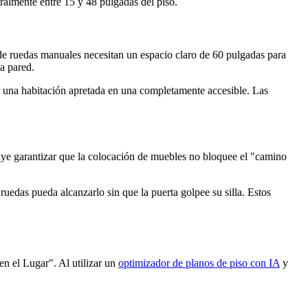
ralmente entre 15 y 48 pulgadas del piso.
s de ruedas manuales necesitan un espacio claro de 60 pulgadas para
a pared.
r una habitación apretada en una completamente accesible. Las
cluye garantizar que la colocación de muebles no bloquee el "camino
uedas pueda alcanzarlo sin que la puerta golpee su silla. Estos
n el Lugar". Al utilizar un
optimizador de planos de piso con IA
y