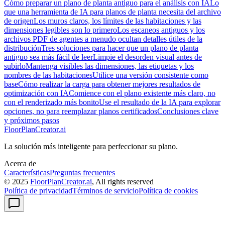
Cómo preparar un plano de planta antiguo para el análisis con IA
Lo
que una herramienta de IA para planos de planta necesita del archivo
de origen
Los muros claros, los límites de las habitaciones y las
dimensiones legibles son lo primero
Los escaneos antiguos y los
archivos PDF de agentes a menudo ocultan detalles útiles de la
distribución
Tres soluciones para hacer que un plano de planta
antiguo sea más fácil de leer
Limpie el desorden visual antes de
subirlo
Mantenga visibles las dimensiones, las etiquetas y los
nombres de las habitaciones
Utilice una versión consistente como
base
Cómo realizar la carga para obtener mejores resultados de
optimización con IA
Comience con el plano existente más claro, no
con el renderizado más bonito
Use el resultado de la IA para explorar
opciones, no para reemplazar planos certificados
Conclusiones clave
y próximos pasos
FloorPlanCreator.ai
La solución más inteligente para perfeccionar su plano.
Acerca de
Características
Preguntas frecuentes
© 2025
FloorPlanCreator.ai
, All rights reserved
Política de privacidad
Términos de servicio
Política de cookies